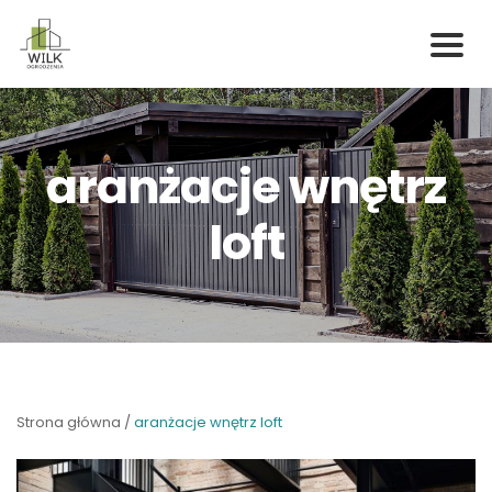
Skip
to
content
aranżacje wnętrz
loft
Strona główna
/
aranżacje wnętrz loft