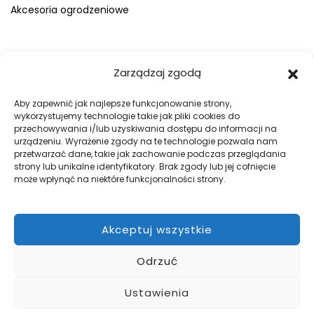
Akcesoria ogrodzeniowe
FIRMA
Zarządzaj zgodą
O nas
Blog
Aby zapewnić jak najlepsze funkcjonowanie strony,
wykorzystujemy technologie takie jak pliki cookies do
Kontakt
przechowywania i/lub uzyskiwania dostępu do informacji na
Galeria
urządzeniu. Wyrażenie zgody na te technologie pozwala nam
przetwarzać dane, takie jak zachowanie podczas przeglądania
Regulamin
strony lub unikalne identyfikatory. Brak zgody lub jej cofnięcie
Polityka prywatności
może wpłynąć na niektóre funkcjonalności strony.
Polityka plików cookies
Akceptuj wszystkie
DOBRE OGRODZENIA
Odrzuć
Zabezpiecz swój teren z firmą WILK Ogrodzenia Paulina Wilk.
Pomożemy przy projekcie, a później go zrealizujemy.
Ustawienia