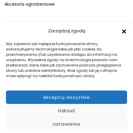
Akcesoria ogrodzeniowe
FIRMA
Zarządzaj zgodą
O nas
Blog
Aby zapewnić jak najlepsze funkcjonowanie strony,
wykorzystujemy technologie takie jak pliki cookies do
Kontakt
przechowywania i/lub uzyskiwania dostępu do informacji na
Galeria
urządzeniu. Wyrażenie zgody na te technologie pozwala nam
przetwarzać dane, takie jak zachowanie podczas przeglądania
Regulamin
strony lub unikalne identyfikatory. Brak zgody lub jej cofnięcie
Polityka prywatności
może wpłynąć na niektóre funkcjonalności strony.
Polityka plików cookies
Akceptuj wszystkie
DOBRE OGRODZENIA
Odrzuć
Zabezpiecz swój teren z firmą WILK Ogrodzenia Paulina Wilk.
Pomożemy przy projekcie, a później go zrealizujemy.
Ustawienia