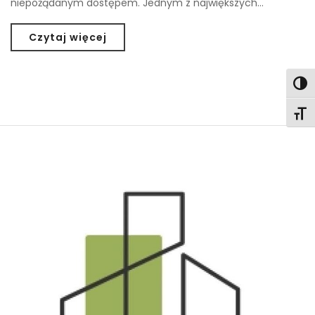
niepożądanym dostępem. Jednym z największych…
Czytaj więcej
Togg
Togg