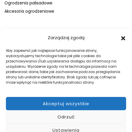
Ogrodzenia palisadowe
Akcesoria ogrodzeniowe
FIRMA
Zarządzaj zgodą
O nas
Blog
Aby zapewnić jak najlepsze funkcjonowanie strony,
wykorzystujemy technologie takie jak pliki cookies do
Kontakt
przechowywania i/lub uzyskiwania dostępu do informacji na
Galeria
urządzeniu. Wyrażenie zgody na te technologie pozwala nam
przetwarzać dane, takie jak zachowanie podczas przeglądania
Regulamin
strony lub unikalne identyfikatory. Brak zgody lub jej cofnięcie
Polityka prywatności
może wpłynąć na niektóre funkcjonalności strony.
Polityka plików cookies
Akceptuj wszystkie
DOBRE OGRODZENIA
Odrzuć
Zabezpiecz swój teren z firmą WILK Ogrodzenia Paulina Wilk.
Pomożemy przy projekcie, a później go zrealizujemy.
Ustawienia