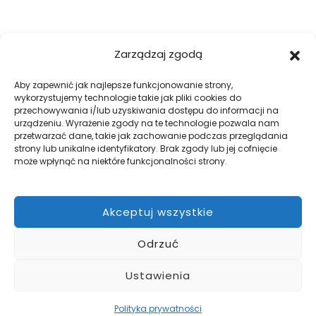
FIRMA
Zarządzaj zgodą
O nas
Blog
Aby zapewnić jak najlepsze funkcjonowanie strony,
wykorzystujemy technologie takie jak pliki cookies do
Kontakt
przechowywania i/lub uzyskiwania dostępu do informacji na
Galeria
urządzeniu. Wyrażenie zgody na te technologie pozwala nam
przetwarzać dane, takie jak zachowanie podczas przeglądania
Regulamin
strony lub unikalne identyfikatory. Brak zgody lub jej cofnięcie
Polityka prywatności
może wpłynąć na niektóre funkcjonalności strony.
Polityka plików cookies
Akceptuj wszystkie
DOBRE OGRODZENIA
Odrzuć
Zabezpiecz swój teren z firmą WILK Ogrodzenia Paulina Wilk.
Pomożemy przy projekcie, a później go zrealizujemy.
Ustawienia
Polityka prywatności