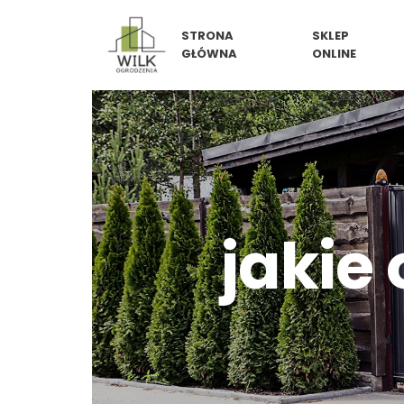
Skip
STRONA
SKLEP
to
GŁÓWNA
ONLINE
content
jakie