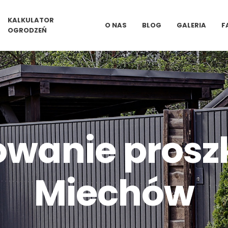
KALKULATOR
O NAS
BLOG
GALERIA
F
OGRODZEŃ
wanie pros
Miechów