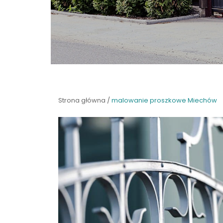
Strona główna
/
malowanie proszkowe Miechów