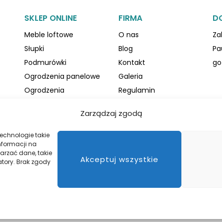
SKLEP ONLINE
FIRMA
D
Meble loftowe
O nas
Za
Słupki
Blog
Pa
Podmurówki
Kontakt
go
Ogrodzenia panelowe
Galeria
Ogrodzenia
Regulamin
palisadowe
Polityka prywatności
Zarządzaj zgodą
Akcesoria
Polityka plików cookies
ogrodzeniowe
echnologie takie
nformacji na
arzać dane, takie
Akceptuj wszystkie
atory. Brak zgody