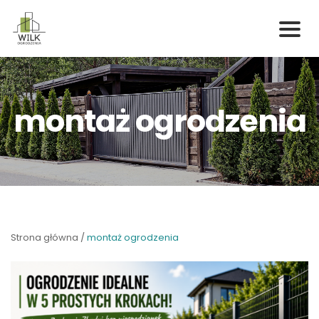
Skip
to
content
montaż ogrodzenia
Strona główna
/
montaż ogrodzenia