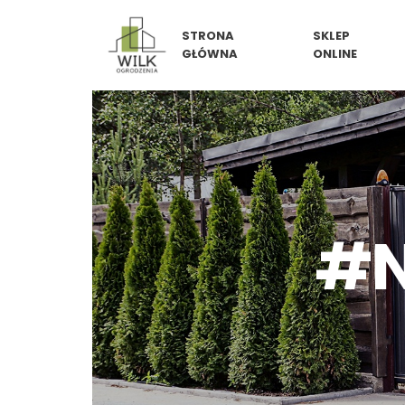
Skip
STRONA
SKLEP
to
GŁÓWNA
ONLINE
content
#N