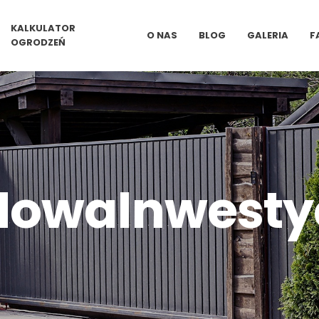
KALKULATOR
O NAS
BLOG
GALERIA
F
OGRODZEŃ
owaInwesty