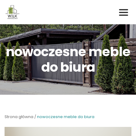
Skip
to
content
nowoczesne meble
do biura
Strona główna
/
nowoczesne meble do biura