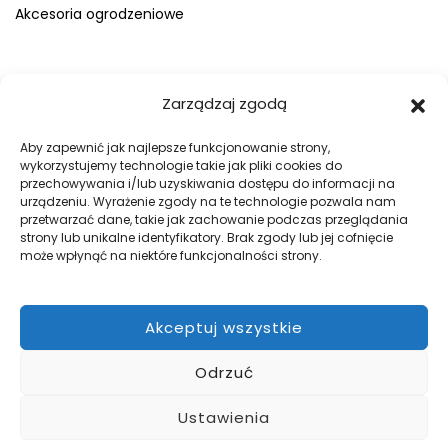
Akcesoria ogrodzeniowe
FIRMA
Zarządzaj zgodą
O nas
Blog
Aby zapewnić jak najlepsze funkcjonowanie strony,
wykorzystujemy technologie takie jak pliki cookies do
Kontakt
przechowywania i/lub uzyskiwania dostępu do informacji na
Galeria
urządzeniu. Wyrażenie zgody na te technologie pozwala nam
przetwarzać dane, takie jak zachowanie podczas przeglądania
Regulamin
strony lub unikalne identyfikatory. Brak zgody lub jej cofnięcie
Polityka prywatności
może wpłynąć na niektóre funkcjonalności strony.
Polityka plików cookies
Akceptuj wszystkie
DOBRE OGRODZENIA
Odrzuć
Zabezpiecz swój teren z firmą WILK Ogrodzenia Paulina Wilk.
Pomożemy przy projekcie, a później go zrealizujemy.
Ustawienia