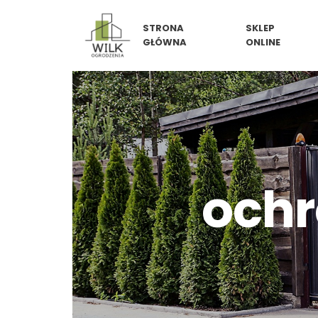
Skip
STRONA
SKLEP
to
GŁÓWNA
ONLINE
content
ochr