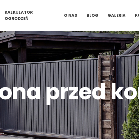
KALKULATOR
O NAS
BLOG
GALERIA
F
OGRODZEŃ
ona przed ko