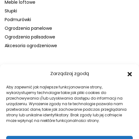
Meble loftowe
Słupki
Podmurówki
Ogrodzenia panelowe
Ogrodzenia palisadowe
Akcesoria ogrodzeniowe
FIRMA
Zarządzaj zgodą
O nas
Blog
Aby zapewnić jak najlepsze funkcjonowanie strony,
wykorzystujemy technologie takie jak pliki cookies do
Kontakt
przechowywania i/lub uzyskiwania dostępu do informacji na
Galeria
urządzeniu. Wyrażenie zgody na te technologie pozwala nam
przetwarzać dane, takie jak zachowanie podczas przeglądania
Regulamin
strony lub unikalne identyfikatory. Brak zgody lub jej cofnięcie
Polityka prywatności
może wpłynąć na niektóre funkcjonalności strony.
Polityka plików cookies