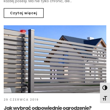
każdej posesji. Ma nie tylko chronić, ale…
Czytaj więcej
Togg
Togg
29 CZERWCA 2019
Jak wybrać odpowiednie ogrodzenie?