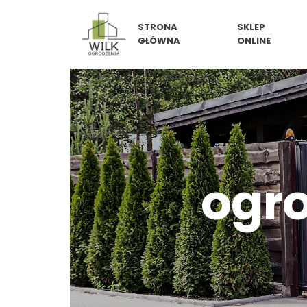
Skip
STRONA
SKLEP
to
GŁÓWNA
ONLINE
content
ogr