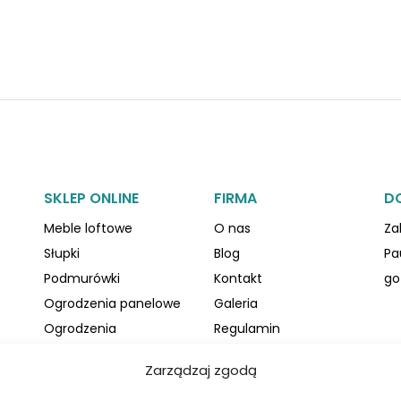
SKLEP ONLINE
FIRMA
D
Meble loftowe
O nas
Za
Słupki
Blog
Pa
Podmurówki
Kontakt
go
Ogrodzenia panelowe
Galeria
Ogrodzenia
Regulamin
palisadowe
Polityka prywatności
Zarządzaj zgodą
Akcesoria
Polityka plików cookies