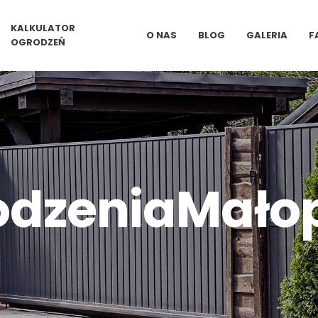
KALKULATOR
O NAS
BLOG
GALERIA
F
OGRODZEŃ
dzeniaMało