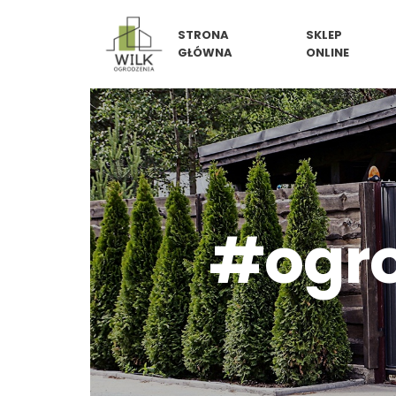
Skip
STRONA
SKLEP
to
GŁÓWNA
ONLINE
content
#ogro