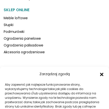
SKLEP ONLINE
Meble loftowe
Słupki
Podmurówki
Ogrodzenia panelowe
Ogrodzenia palisadowe
Akcesoria ogrodzeniowe
FIRMA
Zarządzaj zgodą
O nas
Blog
Aby zapewnić jak najlepsze funkcjonowanie strony,
wykorzystujemy technologie takie jak pliki cookies do
Kontakt
przechowywania i/lub uzyskiwania dostępu do informacji na
Galeria
urządzeniu. Wyrażenie zgody na te technologie pozwala nam
przetwarzać dane, takie jak zachowanie podczas przeglądania
Regulamin
strony lub unikalne identyfikatory. Brak zgody lub jej cofnięcie