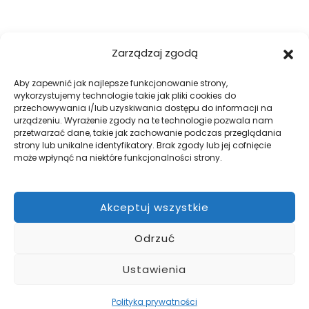
FIRMA
Zarządzaj zgodą
O nas
Blog
Aby zapewnić jak najlepsze funkcjonowanie strony,
wykorzystujemy technologie takie jak pliki cookies do
Kontakt
przechowywania i/lub uzyskiwania dostępu do informacji na
Galeria
urządzeniu. Wyrażenie zgody na te technologie pozwala nam
przetwarzać dane, takie jak zachowanie podczas przeglądania
Regulamin
strony lub unikalne identyfikatory. Brak zgody lub jej cofnięcie
Polityka prywatności
może wpłynąć na niektóre funkcjonalności strony.
Polityka plików cookies
Akceptuj wszystkie
DOBRE OGRODZENIA
Odrzuć
Zabezpiecz swój teren z firmą WILK Ogrodzenia Paulina Wilk.
Pomożemy przy projekcie, a później go zrealizujemy.
Ustawienia
Polityka prywatności