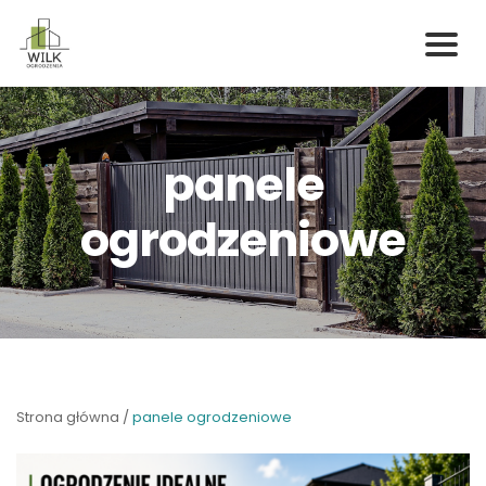
Skip
to
content
panele
ogrodzeniowe
Strona główna
/
panele ogrodzeniowe