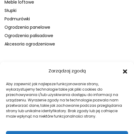
Meble loftowe
Słupki
Podmurówki
Ogrodzenia panelowe
Ogrodzenia palisadowe
Akcesoria ogrodzeniowe
FIRMA
Zarządzaj zgodą
O nas
Blog
Aby zapewnić jak najlepsze funkcjonowanie strony,
wykorzystujemy technologie takie jak pliki cookies do
Kontakt
przechowywania i/lub uzyskiwania dostępu do informacji na
Galeria
urządzeniu. Wyrażenie zgody na te technologie pozwala nam
przetwarzać dane, takie jak zachowanie podczas przeglądania
Regulamin
strony lub unikalne identyfikatory. Brak zgody lub jej cofnięcie
Polityka prywatności
może wpłynąć na niektóre funkcjonalności strony.
Polityka plików cookies