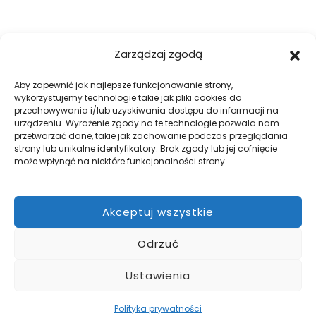
FIRMA
Zarządzaj zgodą
O nas
Blog
Aby zapewnić jak najlepsze funkcjonowanie strony,
wykorzystujemy technologie takie jak pliki cookies do
Kontakt
przechowywania i/lub uzyskiwania dostępu do informacji na
Galeria
urządzeniu. Wyrażenie zgody na te technologie pozwala nam
przetwarzać dane, takie jak zachowanie podczas przeglądania
Regulamin
strony lub unikalne identyfikatory. Brak zgody lub jej cofnięcie
Polityka prywatności
może wpłynąć na niektóre funkcjonalności strony.
Polityka plików cookies
Akceptuj wszystkie
DOBRE OGRODZENIA
Odrzuć
Zabezpiecz swój teren z firmą WILK Ogrodzenia Paulina Wilk.
Pomożemy przy projekcie, a później go zrealizujemy.
Ustawienia
Polityka prywatności