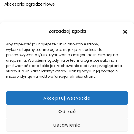
Akcesoria ogrodzeniowe
FIRMA
Zarządzaj zgodą
O nas
Blog
Aby zapewnić jak najlepsze funkcjonowanie strony,
wykorzystujemy technologie takie jak pliki cookies do
Kontakt
przechowywania i/lub uzyskiwania dostępu do informacji na
Galeria
urządzeniu. Wyrażenie zgody na te technologie pozwala nam
przetwarzać dane, takie jak zachowanie podczas przeglądania
Regulamin
strony lub unikalne identyfikatory. Brak zgody lub jej cofnięcie
Polityka prywatności
może wpłynąć na niektóre funkcjonalności strony.
Polityka plików cookies
Akceptuj wszystkie
DOBRE OGRODZENIA
Odrzuć
Zabezpiecz swój teren z firmą WILK Ogrodzenia Paulina Wilk.
Pomożemy przy projekcie, a później go zrealizujemy.
Ustawienia