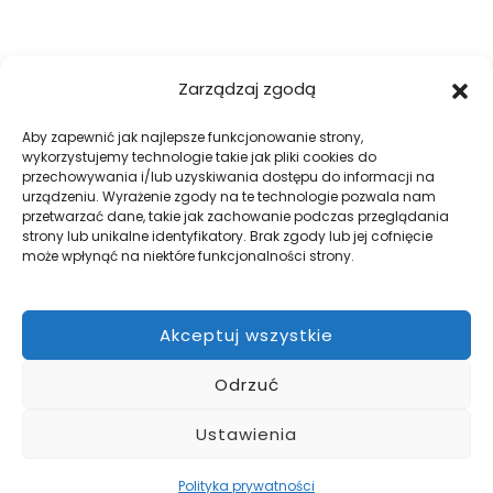
FIRMA
Zarządzaj zgodą
O nas
Blog
Aby zapewnić jak najlepsze funkcjonowanie strony,
wykorzystujemy technologie takie jak pliki cookies do
Kontakt
przechowywania i/lub uzyskiwania dostępu do informacji na
Galeria
urządzeniu. Wyrażenie zgody na te technologie pozwala nam
przetwarzać dane, takie jak zachowanie podczas przeglądania
Regulamin
strony lub unikalne identyfikatory. Brak zgody lub jej cofnięcie
Polityka prywatności
może wpłynąć na niektóre funkcjonalności strony.
Polityka plików cookies
Akceptuj wszystkie
DOBRE OGRODZENIA
Odrzuć
Zabezpiecz swój teren z firmą WILK Ogrodzenia Paulina Wilk.
Pomożemy przy projekcie, a później go zrealizujemy.
Ustawienia
Polityka prywatności