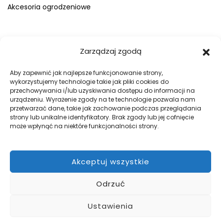
Akcesoria ogrodzeniowe
FIRMA
Zarządzaj zgodą
O nas
Blog
Aby zapewnić jak najlepsze funkcjonowanie strony,
wykorzystujemy technologie takie jak pliki cookies do
Kontakt
przechowywania i/lub uzyskiwania dostępu do informacji na
Galeria
urządzeniu. Wyrażenie zgody na te technologie pozwala nam
przetwarzać dane, takie jak zachowanie podczas przeglądania
Regulamin
strony lub unikalne identyfikatory. Brak zgody lub jej cofnięcie
Polityka prywatności
może wpłynąć na niektóre funkcjonalności strony.
Polityka plików cookies
Akceptuj wszystkie
DOBRE OGRODZENIA
Odrzuć
Zabezpiecz swój teren z firmą WILK Ogrodzenia Paulina Wilk.
Pomożemy przy projekcie, a później go zrealizujemy.
Ustawienia