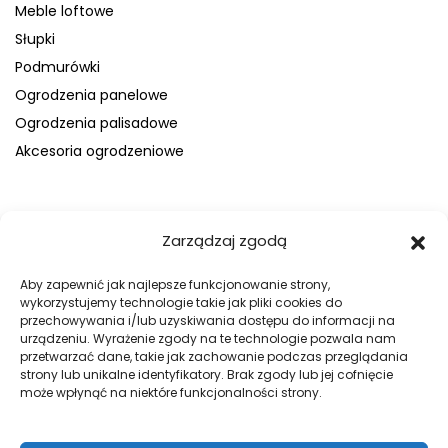
Meble loftowe
Słupki
Podmurówki
Ogrodzenia panelowe
Ogrodzenia palisadowe
Akcesoria ogrodzeniowe
FIRMA
Zarządzaj zgodą
O nas
Blog
Aby zapewnić jak najlepsze funkcjonowanie strony,
wykorzystujemy technologie takie jak pliki cookies do
Kontakt
przechowywania i/lub uzyskiwania dostępu do informacji na
Galeria
urządzeniu. Wyrażenie zgody na te technologie pozwala nam
przetwarzać dane, takie jak zachowanie podczas przeglądania
Regulamin
strony lub unikalne identyfikatory. Brak zgody lub jej cofnięcie
Polityka prywatności
może wpłynąć na niektóre funkcjonalności strony.
Polityka plików cookies