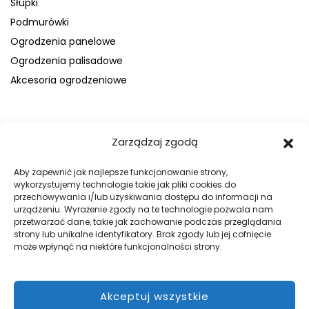
Słupki
Podmurówki
Ogrodzenia panelowe
Ogrodzenia palisadowe
Akcesoria ogrodzeniowe
FIRMA
Zarządzaj zgodą
O nas
Blog
Aby zapewnić jak najlepsze funkcjonowanie strony,
wykorzystujemy technologie takie jak pliki cookies do
Kontakt
przechowywania i/lub uzyskiwania dostępu do informacji na
Galeria
urządzeniu. Wyrażenie zgody na te technologie pozwala nam
przetwarzać dane, takie jak zachowanie podczas przeglądania
Regulamin
strony lub unikalne identyfikatory. Brak zgody lub jej cofnięcie
Polityka prywatności
może wpłynąć na niektóre funkcjonalności strony.
Polityka plików cookies
Akceptuj wszystkie