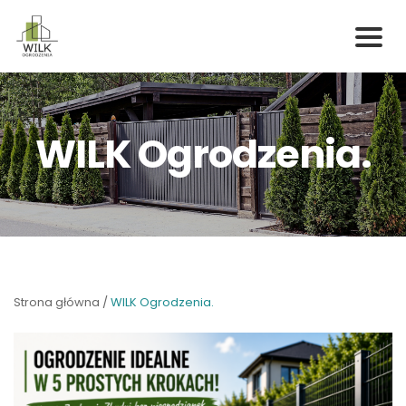
Skip
to
content
WILK Ogrodzenia.
Strona główna
/
WILK Ogrodzenia.