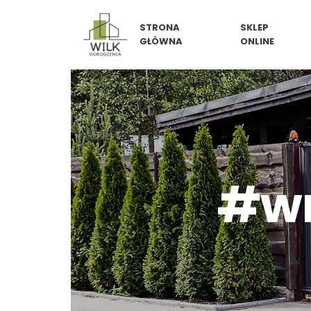
Skip
STRONA
SKLEP
to
GŁÓWNA
ONLINE
content
#wn