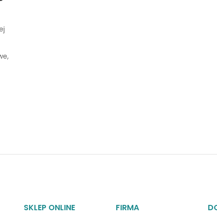
ej
we,
SKLEP ONLINE
FIRMA
D