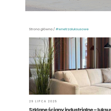
Strona główna
/
#wnetrzaluksusowe
29 LIPCA 2025
Szklane ściany industrialne – luksu