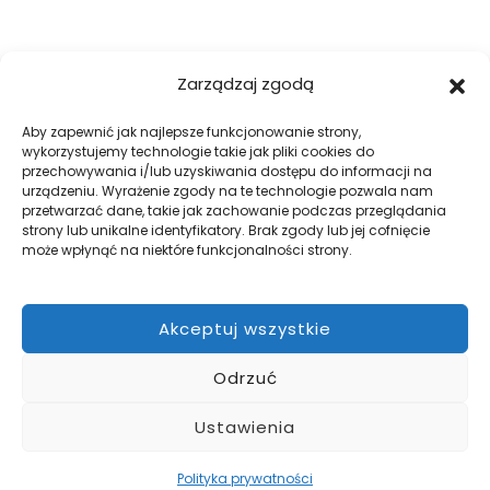
FIRMA
Zarządzaj zgodą
O nas
Blog
Aby zapewnić jak najlepsze funkcjonowanie strony,
wykorzystujemy technologie takie jak pliki cookies do
Kontakt
przechowywania i/lub uzyskiwania dostępu do informacji na
Galeria
urządzeniu. Wyrażenie zgody na te technologie pozwala nam
przetwarzać dane, takie jak zachowanie podczas przeglądania
Regulamin
strony lub unikalne identyfikatory. Brak zgody lub jej cofnięcie
Polityka prywatności
może wpłynąć na niektóre funkcjonalności strony.
Polityka plików cookies
Akceptuj wszystkie
DOBRE OGRODZENIA
Odrzuć
Zabezpiecz swój teren z firmą WILK Ogrodzenia Paulina Wilk.
Pomożemy przy projekcie, a później go zrealizujemy.
Ustawienia
Polityka prywatności