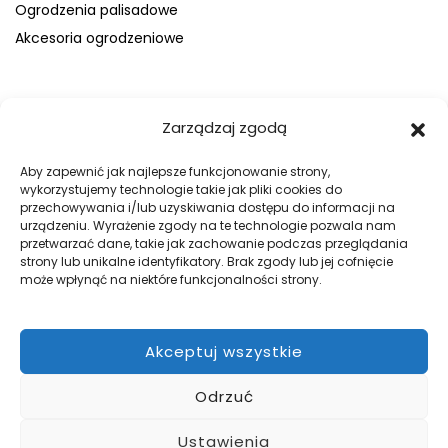
Ogrodzenia palisadowe
Akcesoria ogrodzeniowe
FIRMA
Zarządzaj zgodą
O nas
Blog
Aby zapewnić jak najlepsze funkcjonowanie strony,
wykorzystujemy technologie takie jak pliki cookies do
Kontakt
przechowywania i/lub uzyskiwania dostępu do informacji na
Galeria
urządzeniu. Wyrażenie zgody na te technologie pozwala nam
przetwarzać dane, takie jak zachowanie podczas przeglądania
Regulamin
strony lub unikalne identyfikatory. Brak zgody lub jej cofnięcie
Polityka prywatności
może wpłynąć na niektóre funkcjonalności strony.
Polityka plików cookies
Akceptuj wszystkie
DOBRE OGRODZENIA
Odrzuć
Zabezpiecz swój teren z firmą WILK Ogrodzenia Paulina Wilk.
Pomożemy przy projekcie, a później go zrealizujemy.
Ustawienia