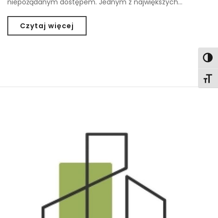
niepożądanym dostępem. Jednym z największych…
Czytaj więcej
Togg
Togg