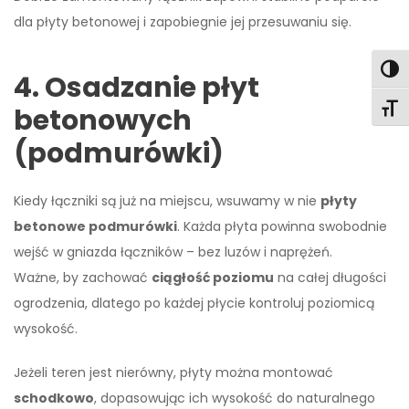
dla płyty betonowej i zapobiegnie jej przesuwaniu się.
Togg
4. Osadzanie płyt
Togg
betonowych
(podmurówki)
Kiedy łączniki są już na miejscu, wsuwamy w nie
płyty
betonowe podmurówki
. Każda płyta powinna swobodnie
wejść w gniazda łączników – bez luzów i naprężeń.
Ważne, by zachować
ciągłość poziomu
na całej długości
ogrodzenia, dlatego po każdej płycie kontroluj poziomicą
wysokość.
Jeżeli teren jest nierówny, płyty można montować
schodkowo
, dopasowując ich wysokość do naturalnego