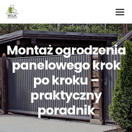
Skip
to
content
Montaż ogrodzenia
panelowego krok
po kroku –
praktyczny
poradnik