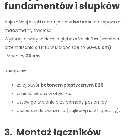
fundamentów i słupków
Najczęściej słupki montuje się w
betonie
, co zapewnia
maksymalną trwałość.
Wykonaj otwory w ziemi o głębokości ok.
1 m
(warstwa
przemarzania gruntu w Małopolsce to
60–80 cm)
i średnicy
30 cm
Następnie:
zalej otwór
betonem plastycznym
B20
,
umieść słupek w otworze,
ustaw go w pionie przy pomocy poziomicy,
pozostaw do związania (najlepiej na 24 godziny).
3. Montaż łączników