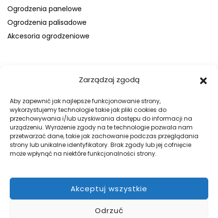
Ogrodzenia panelowe
Ogrodzenia palisadowe
Akcesoria ogrodzeniowe
FIRMA
Zarządzaj zgodą
O nas
Blog
Aby zapewnić jak najlepsze funkcjonowanie strony,
wykorzystujemy technologie takie jak pliki cookies do
Kontakt
przechowywania i/lub uzyskiwania dostępu do informacji na
Galeria
urządzeniu. Wyrażenie zgody na te technologie pozwala nam
przetwarzać dane, takie jak zachowanie podczas przeglądania
Regulamin
strony lub unikalne identyfikatory. Brak zgody lub jej cofnięcie
Polityka prywatności
może wpłynąć na niektóre funkcjonalności strony.
Polityka plików cookies
Akceptuj wszystkie
DOBRE OGRODZENIA
Odrzuć
Zabezpiecz swój teren z firmą WILK Ogrodzenia Paulina Wilk.