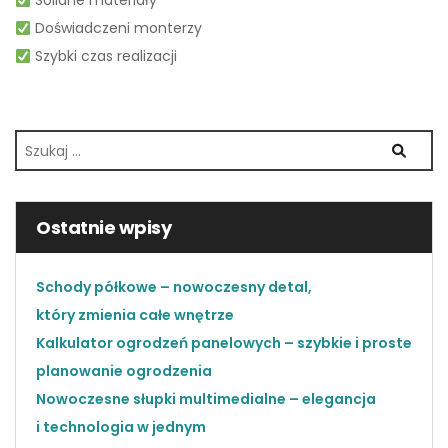
Solidne materiały
Doświadczeni monterzy
Szybki czas realizacji
Szukaj:
Search
Ostatnie wpisy
Schody półkowe – nowoczesny detal,
który zmienia całe wnętrze
Kalkulator ogrodzeń panelowych – szybkie i proste
planowanie ogrodzenia
Nowoczesne słupki multimedialne – elegancja
i technologia w jednym